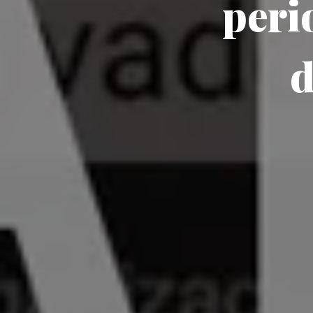
peri
d