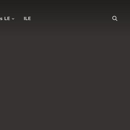
s LE
ILE