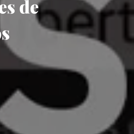
es de
os