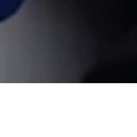
Alerta 053-2023
Tegucigalpa, Honduras (C-LIBRE).-
La exprimera
dama, Ana García de Hernández, estigmatizó a los
medios de comunicación que cubren el proceso judicial