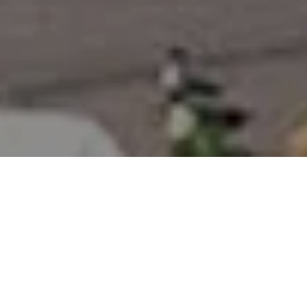
Alerta 102-2023
Tegucigalpa, Francisco Morazán (C-Libre). –
Varios
reporteros gráficos, que cubren los encuentros
deportivos de la Liga Nacional de Fútbol en la capital
de país, fueron expulsados de la cancha en el estadio
Nacional José de la Paz Herrera Uclés, mientras daban