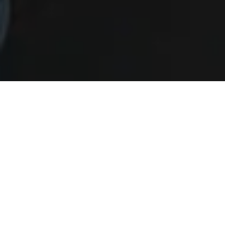
ALERTA 75-2024
Santo Rosa de Copán, Copán (C-Libre).- Ramón
Arturo Rojas Benítez (53) recibió un puñetazo en la
parte frontal de su rostro, que según reporte médico
causó una herida de aproximadamente tres
centímetros en su ceja izquierda. En narración al
equipo técnico del Comité por la Libre Expresión (C-
Libre), dijo Ramón Rojas (RR) que desde el 2019 es