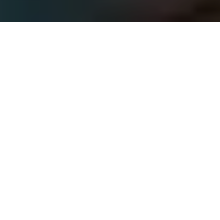
ALERTA 26-2025
Choloma, Cortés (C-Libre).- La periodista Krizzia
Estrada, destacada corresponsal de la corporación
HCH en la zona norte de Honduras, fue agredida por
una turba de personas que se oponían a la
intervención de una institución financiera en la zona.
Entre lagrimas y resguardada por militares, Estrada
expresó su descorcierto respecto a los ataques a su
persona (en estado de embarazo) y demas
profesionales del periodismo que polo hacian su
trabajo, “La prensa está apoyando y ellos nos están
atacando”, sostuvo la periodista.