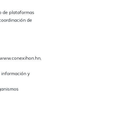
o de plataformas
 coordinación de
y www.conexihon.hn,
a información y
rganismos