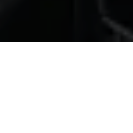
ALERTA 73-2025
San Pedro Sula, Cortés (C-libre).- Lisseth García,
periodista de diario La prensa denunció que primero
fue condicionada a firmar una declaración jurada y al
oponerse, el sujeto que entrevistaría le dijo que
entonces iba a grabar el momento que daría sus
declaraciones. «Me retire del lugar sin hacer la
entrevista, en 25 años de experiencia jamás me
habían condicionado mi labor periodística», expresó