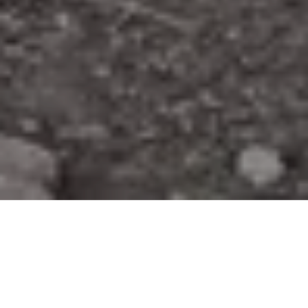
ALERTA 29-2026
Tegucigalpa, Honduras (C-libre).- Trasciende la
destrucción de una manifestación artística feminista