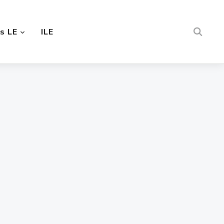
s LE
ILE