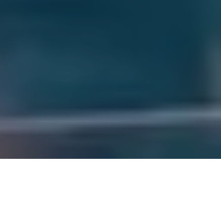
ALERTA 48-2026
Tegucigalpa, Honduras (C-Libre).- Carolina Lanza,