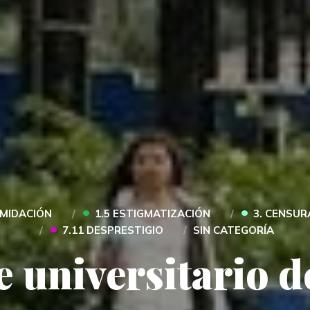
•
•
TIMIDACIÓN
1.5 ESTIGMATIZACIÓN
3. CENSUR
•
7.11 DESPRESTIGIO
SIN CATEGORÍA
 universitario 