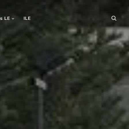
s LE
ILE