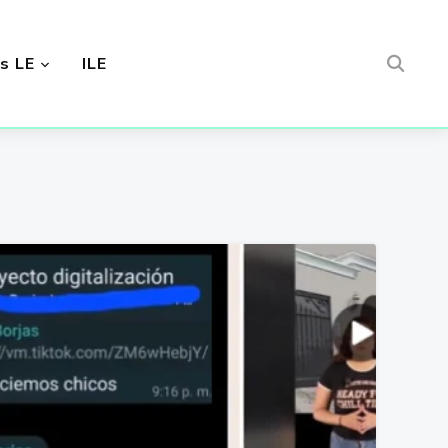
s LE
ILE