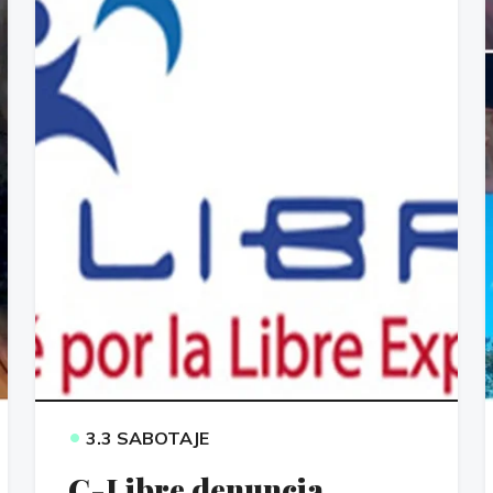
•
3.3 SABOTAJE
C-Libre denuncia