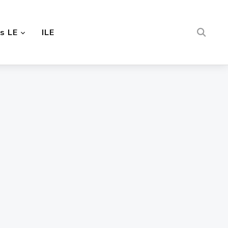
s LE
ILE