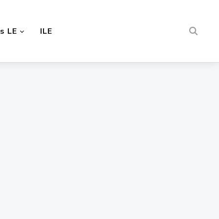
s LE
ILE