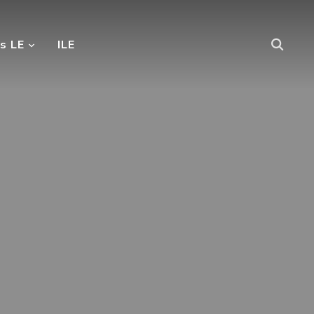
s LE
ILE