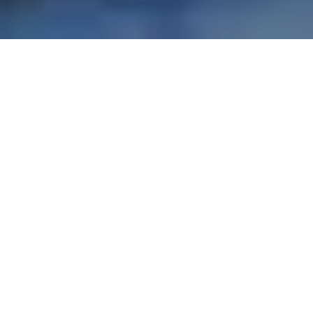
ALERTA 24-2024
Tegucigalpa, Francisco Morazán (C-Libre). –
Los y
las empleados de la Secretaría de Derechos Humanos
(SEDH) que se mantienen en protesta, son acusados
de usurpadores. Los manifestantes señalaron que
ayer (7 de febrero 2024); miembros de la Dirección
Policial de Investigaciones (DPI), llegaron con el
propósito de realizar inspecciones y tomar
fotografías, a raíz de una denuncia interpuesta ante el
Ministerio Público (MP), contra los empleados en
protesta, en la que se les acusa supuestamente del
delito de usurpación.