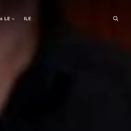
s LE
ILE