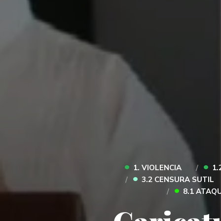
•
•
1. VIOLENCIA
1.
•
3.2 CENSURA SUTIL
•
8.1 ATAQ