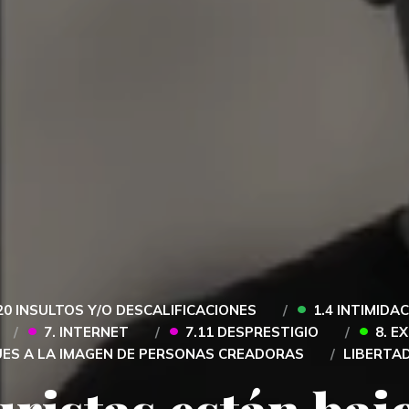
•
20 INSULTOS Y/O DESCALIFICACIONES
1.4 INTIMIDA
•
•
•
7. INTERNET
7.11 DESPRESTIGIO
8. E
UES A LA IMAGEN DE PERSONAS CREADORAS
LIBERTAD