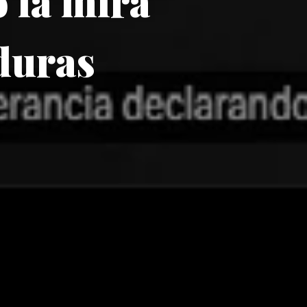
o la mira
duras