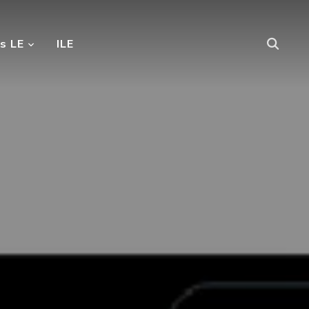
s LE
ILE