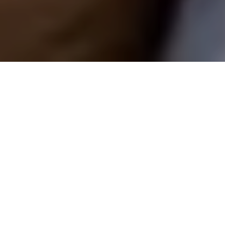
ALERTA 35-2025
Tegucigalpa, Francisco Morazán (C-Libre),- La
Asociación para la Defensa de la Canasta Básica de
Honduras (ADECABAH) es una instancia de sociedad
civil creada, hace 14 años, para la defensa de los
derechos de los consumidores en el país y en el mes
de mayo del presente año 2025 le fue cancelada su
personería jurídica por considerarla como un espacio
generador de especulación entre la población
hondureña