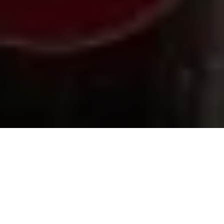
ALERTA 46-2026
Tegucigalpa, Honduras (C-Libre).- La agresión fue
denunciada por el periodista Williams Alexander
Pineda García (27) reportero de UNE TV, quien relató
al equipo técnico del Comité por la Libre Expresión