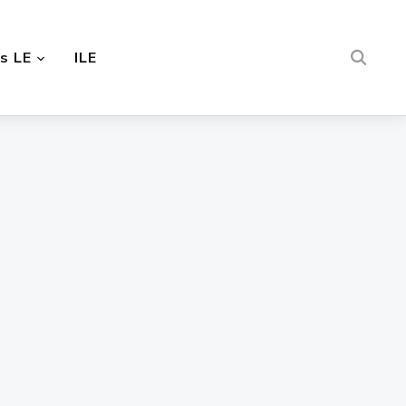
s LE
ILE