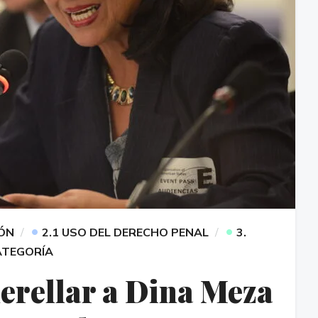
•
•
IÓN
2.1 USO DEL DERECHO PENAL
3.
ATEGORÍA
rellar a Dina Meza