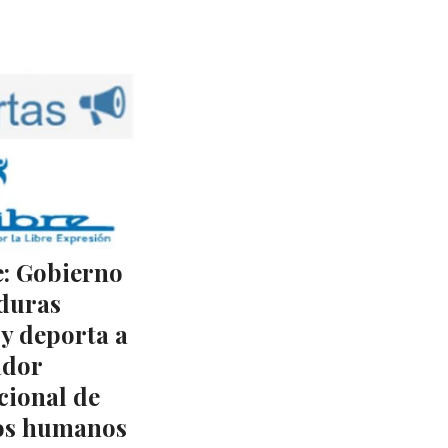
: Gobierno
duras
 y deporta a
ador
cional de
os humanos