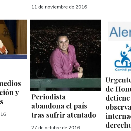
11 de noviembre de 2016
Urgente
medios
de Hon
ción y
Periodista
detiene
s
abandona el país
observ
tras sufrir atentado
interna
016
derech
27 de octubre de 2016