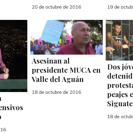
20 de octubre de 2016
19 de octu
Asesinan al
Dos jóv
presidente MUCA en
detenid
Valle del Aguán
protest
18 de octubre de 2016
peajes 
n
Siguat
ensivos
o
18 de octu
016