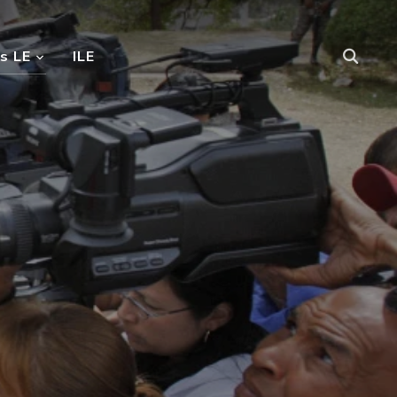
s LE
ILE