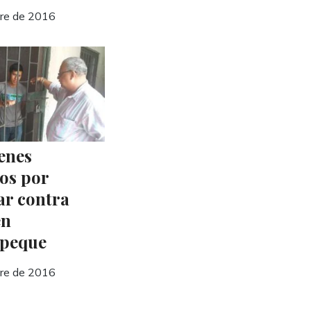
bre de 2016
enes
os por
ar contra
en
epeque
bre de 2016