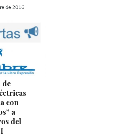
bre de 2016
 de
éctricas
a con
s” a
os del
H