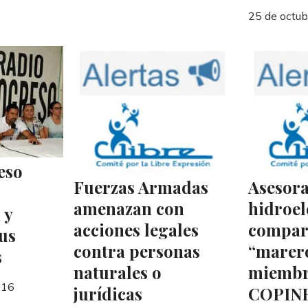
25 de octu
eso
Fuerzas Armadas
Asesora
amenazan con
hidroel
 y
acciones legales
compar
sus
contra personas
“marero
s
naturales o
miembr
016
jurídicas
COPIN