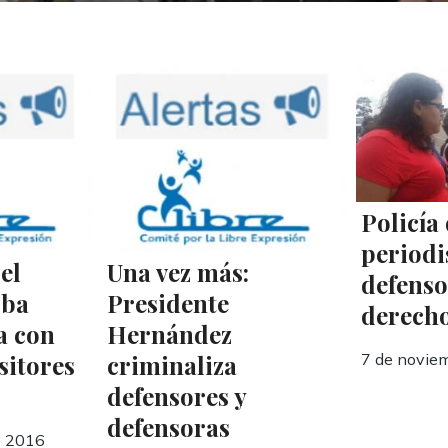
Policía
periodi
el
Una vez más:
defenso
oba
Presidente
derech
a con
Hernández
sitores
criminaliza
7 de novie
defensores y
defensoras
e 2016