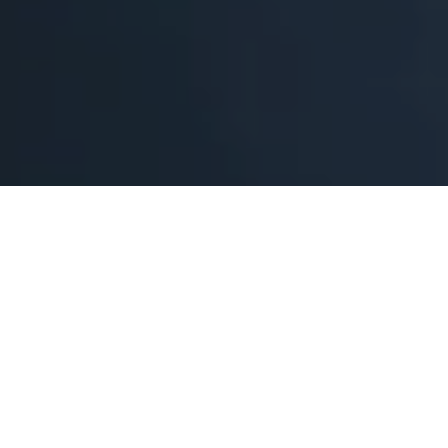
ALERTA 56-2026
Sonaguera, Honduras (C-Libre).- Personas
desconocidas atacaron la vivienda donde reside,
César Joel Guardado Ávila, profesional del periodismo
de la zona norte del país; ocasionando daños
materiales y generando un grave escenario de riesgo
para su integridad y el libre ejercicio de la