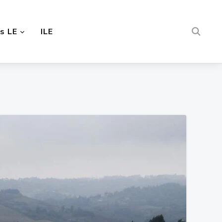
s LE
ILE