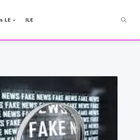
s LE
ILE