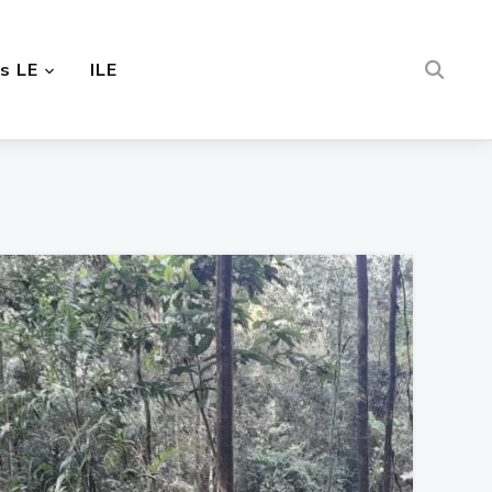
s LE
ILE