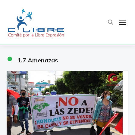
TOG
•
1.7 Amenazas