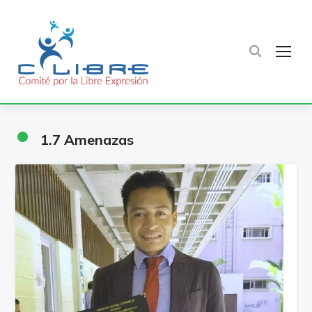
TOG
•
1.7 Amenazas